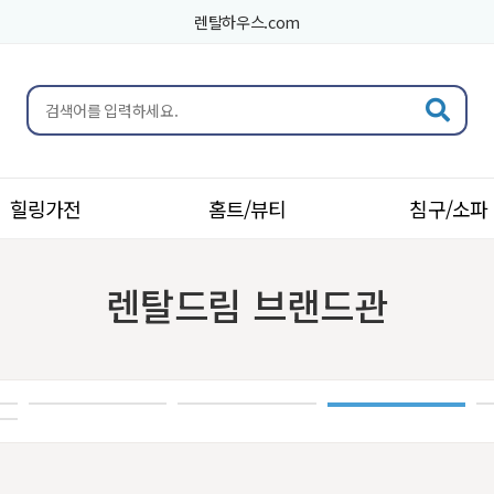
렌탈하우스.com
힐링가전
홈트/뷰티
침구/소파
렌탈드림 브랜드관