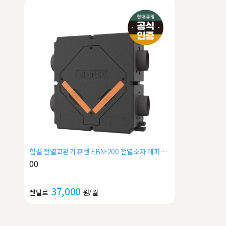
힘펠 전열교환기 휴벤 EBN-200 전열소자 헤파필
터 프리필터 HRD-EP200IBN
00
37,000
렌탈료
원/월