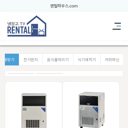
렌탈하우스.com
주방가전
제빙기
전기렌지
음식물처리기
식기세척기
커피머신