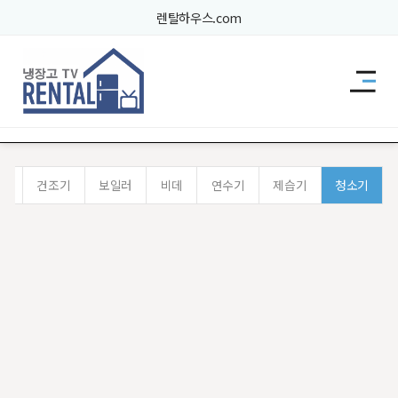
렌탈하우스.com
생활가전
기
건조기
보일러
비데
연수기
제습기
청소기